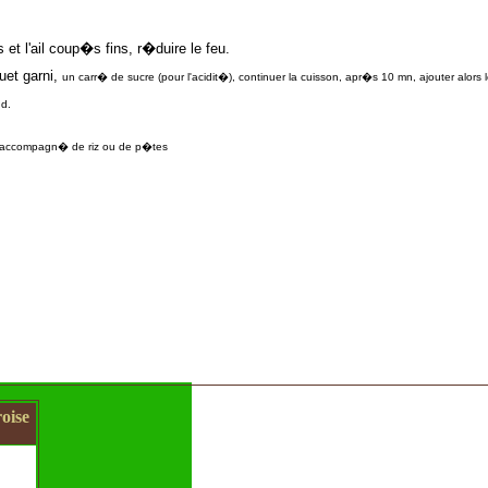
s et l'ail coup�s fins, r�duire le feu.
uet garni,
un carr� de sucre (pour l'acidit�), continuer la cuisson, apr�s 10 mn, ajouter alo
ud.
ir accompagn� de riz ou de p�tes
oise