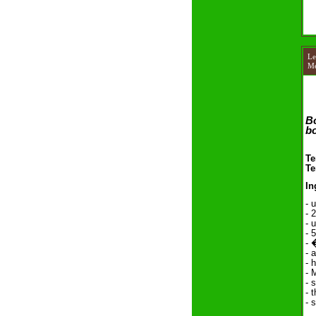
L
Me
Bo
bo
Te
Te
In
- 
- 
- 
-
5
- 
- a
- h
- 
- 
- 
- 