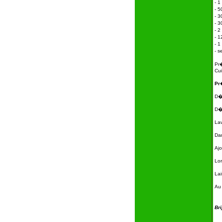
- 1
-
5
- 3
- 3
- 2
-
1
- 1
-
se
Pr
Cui
Pr
D�
D�t
Lav
Dan
Ajo
Lor
Lai
Au 
Bri