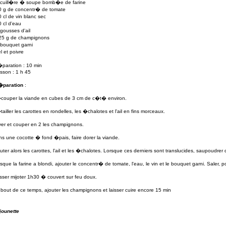
 cuill�re � soupe bomb�e de farine
0 g
de concentr� de
tomate
0 cl de
vin blanc sec
0 cl d'eau
 gousses d'
ail
25 g
de champignons
 bouquet garni
l
et
poivre
�paration
: 10 min
sson : 1 h 45
�paration
:
couper la viande en cubes de
3 cm
de c�t� environ.
ailler les
carotte
s
en rondelles, les �chalotes et l'ail en fins morceaux.
er et couper en 2 les champignons.
s une cocotte � fond �pais, faire dorer la viande.
uter alors les carottes, l'ail et les �chalotes. Lorsque ces derniers sont translucides, saupoudrer 
sque la farine a blondi, ajouter le concentr� de tomate, l'eau, le vin et le bouquet garni. Saler, po
sser mijoter 1h30 � couvert sur feu doux.
bout de ce temps, ajouter les champignons et laisser cuire encore 15 min
jounette