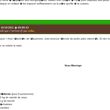
r servir � l�ap�ritif des mini-goug�res, utilisez une cuill�re � caf� pour disposez des petits 
plaque en veillant � les espacer suffisamment car la p�te gonfle � la cuisson.
e
10/10/2011
�
09:09:43
uh que c’est bon @ par
redac
jour ! Avec l�arriv�e de l�automne, voici revenue l�envie de petits plats mitonn�s. Et rien n
r se refaire la main.
Veau Marengo
gr�dients
(pour 6 personnes) :
,2 kg
de viande de veau
5 g
de
beurre
�chalotes
carottes