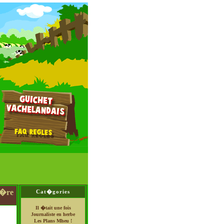
g�re
Cat�gories
Il �tait une fois
Journaliste en herbe
Les Plans Mheu !