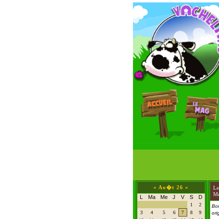
«
Ao�t 26
»
L
Me
L
Ma
Me
J
V
S
D
1
2
Bo
3
4
5
6
7
8
9
ori