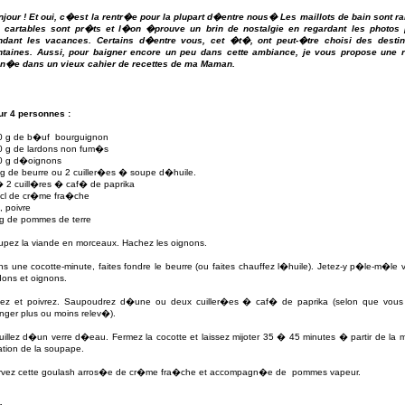
njour ! Et oui, c�est la rentr�e pour la plupart d�entre nous� Les maillots de bain sont r
s cartables sont pr�ts et l�on �prouve un brin de nostalgie en regardant les photos 
ndant les vacances. Certains d�entre vous, cet �t�, ont peut-�tre choisi des destin
intaines. Aussi, pour baigner encore un peu dans cette ambiance, je vous propose une r
an�e dans un vieux cahier de recettes de ma Maman.
ur 4 personnes :
0 g
de b�uf
bourguignon
0 g
de lardons non fum�s
0 g
d�oignons
 g
de beurre ou 2 cuiller�es � soupe d�huile.
 2 cuill�res � caf� de paprika
 cl de cr�me fra�che
, poivre
g
de pommes de terre
pez la viande en morceaux. Hachez les oignons.
s une cocotte-minute, faites fondre le beurre (ou faites chauffez l�huile). Jetez-y p�le-m�le 
dons et oignons.
lez et poivrez. Saupoudrez d�une ou deux cuiller�es � caf� de paprika (selon que vous
ger plus ou moins relev�).
illez d�un verre d�eau. Fermez la cocotte et laissez mijoter 35 � 45 minutes � partir de la 
ation de la soupape.
rvez cette goulash arros�e de cr�me fra�che et accompagn�e de
pommes vapeur.