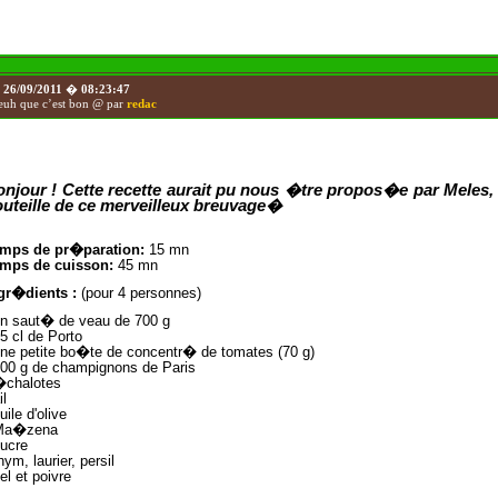
e
26/09/2011
�
08:23:47
uh que c’est bon @ par
redac
njour ! Cette recette aurait pu nous �tre propos�e par Meles, 
uteille de ce merveilleux breuvage�
mps de pr�paration:
15 mn
mps de cuisson:
45 mn
gr�dients :
(pour 4 personnes)
un saut� de veau de
700 g
25 cl de Porto
une petite bo�te de concentr� de tomates (
70 g
)
00 g
de champignons de Paris
�chalotes
il
uile d'olive
Ma�zena
sucre
thym, laurier, persil
sel et poivre