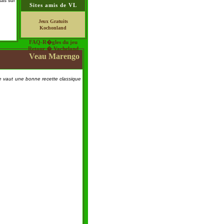
tas sur
Sites amis de VL
Jeux Gratuits
Kochonland
FAQ-R�gles du jeu
Retour � Vacheland
Veau Marengo
e vaut une bonne recette classique