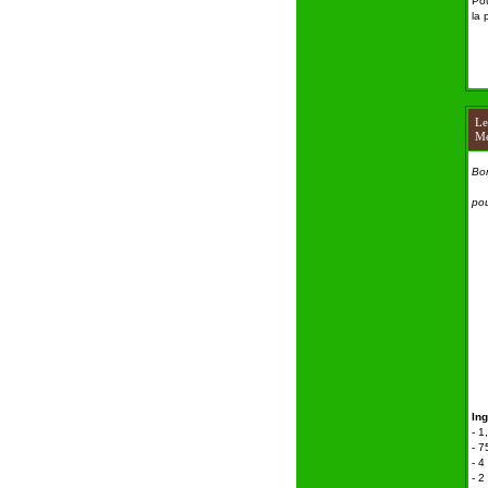
Pou
la 
L
Me
Bon
pou
In
-
1
-
7
- 4
- 2