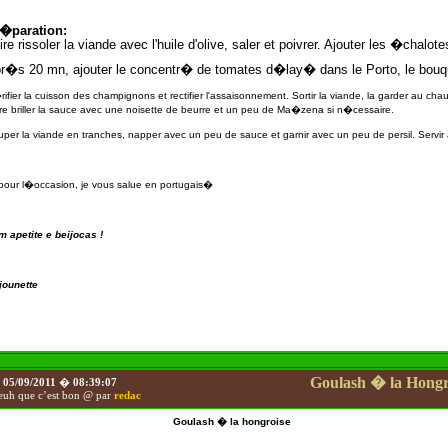
�paration:
ire rissoler la viande avec l'huile d'olive, saler et poivrer. Ajouter les �chalote
r�s 20 mn, ajouter le concentr� de tomates d�lay� dans le Porto, le bouq
ifier la cuisson des champignons et rectifier l'assaisonnement. Sortir la viande, la garder au cha
re briller la sauce avec une noisette de beurre et un peu de Ma�zena si n�cessaire.
per la viande en tranches, napper avec un peu de sauce et garnir avec un peu de persil. Serv
pour l�occasion, je vous salue en portugais�
 apetite e beijocas !
jounette
Goulash � la Hongr
e
05/09/2011
�
08:39:07
uh que c’est bon @ par
redac
Goulash � la hongroise