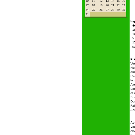
10
11
12
13
14
15
16
17
18
19
20
21
22
23
24
25
26
27
28
29
30
31
Ing
. �
.
1
.
1
. 5
.
1
. s
Pr
Ver
Hor
qu
Rem
la 
Ajo
Lor
et
Su
Dor
Fai
Se
As
Vou
oli