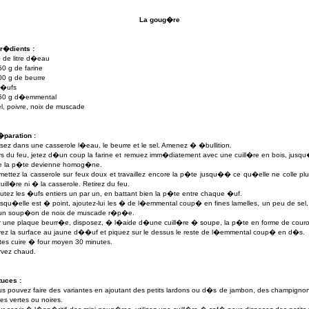
La goug�re
r�dients :
 de litre d�eau
50 g
de farine
00 g
de beurre
 �ufs
50 g
d�emmental
el, poivre, noix de muscade
�paration :
sez dans une casserole l�eau, le beurre et le sel. Amenez � �bullition.
s du feu, jetez d�un coup la farine et remuez imm�diatement avec une cuill�re en bois, jus
e la p�te devienne homog�ne.
ettez la casserole sur feux doux et travaillez encore la p�te jusqu�� ce qu�elle ne colle pl
cuill�re ni � la casserole. Retirez du feu.
utez les �ufs entiers un par un, en battant bien la p�te entre chaque �uf.
squ�elle est � point, ajoutez-lui les � de l�emmental coup� en fines lamelles, un peu de sel,
 un soup�on de noix de muscade r�p�e.
r une plaque beurr�e, disposez, � l�aide d�une cuill�re � soupe, la p�te en forme de cour
ez la surface au jaune d��uf et piquez sur le dessus le reste de l�emmental coup� en d�s.
tes cuire � four moyen 30 minutes.
rvez chaud.
tuces :
s pouvez faire des variantes en ajoutant des petits lardons ou d�s de jambon, des champigno
ves vertes ou noires.