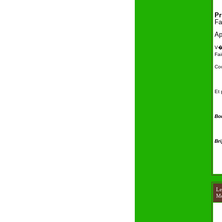
Pr
Fa
Ap
V�r
Fai
Cou
Et 
Bom
Bri
L
Me