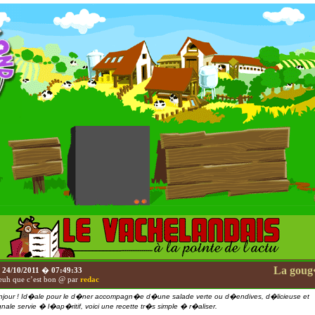
La gou
e
24/10/2011
�
07:49:33
uh que c’est bon @ par
redac
njour ! Id�ale pour le d�ner accompagn�e d�une salade verte ou d�endives, d�licieuse et
gnale servie � l�ap�ritif, voici une recette tr�s simple � r�aliser.