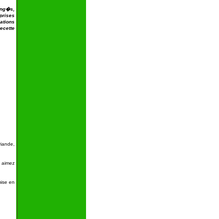
ang�s,
prises
ations
ecette
viande,
 aimez
mise en