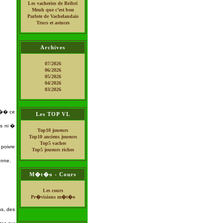
Les vacheries de Bribri
Meuh que c’est bon
Parlote de Vachelandais
Trucs et astuces
Archives
07/2026
06/2026
05/2026
04/2026
03/2026
qu�� ce
Les TOP VL
us ni �
Top10 joueurs
Top10 anciens joueurs
Top5 vaches
 poivre
Top5 joueurs riches
onne.
M�t�o - Cours
Les cours
Pr�visions m�t�o
ns, des