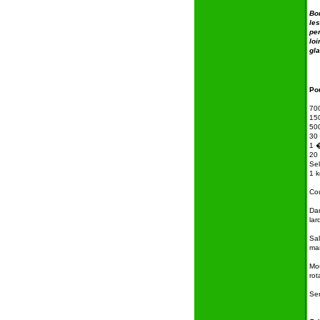
Bo
le
pe
lo
gl
Po
70
15
50
30
1 �
20
Sel
1 k
Cou
Dan
lar
Sa
man
Mou
rot
Se