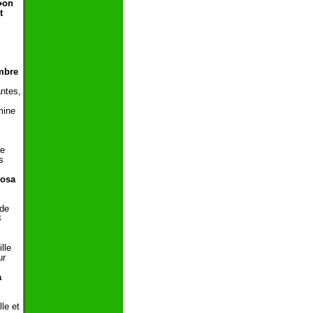
�on
t
imbre
ntes,
mine
ce
s
osa
 de
8
lle
ur
a
le et