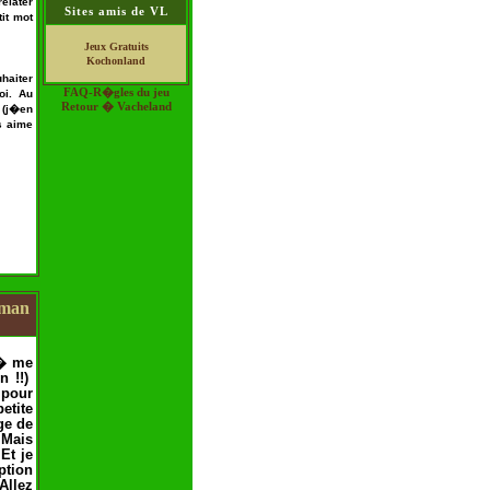
elater
Sites amis de VL
it mot
Jeux Gratuits
Kochonland
haiter
FAQ-R�gles du jeu
oi. Au
Retour � Vacheland
 (j�en
s aime
man
 � me
n !!)
pour
etite
ge de
 Mais
Et je
ption
Allez