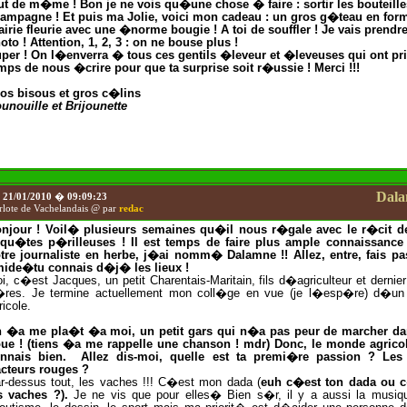
ut de m�me !
Bon je ne vois qu�une chose � faire : sortir les bouteill
ampagne ! Et puis ma Jolie, voici mon cadeau : un gros g�teau en for
airie fleurie avec une �norme bougie ! A toi de souffler ! Je vais prendr
oto ! Attention, 1, 2, 3 : on ne bouse plus !
per ! On l�enverra � tous ces gentils �leveur et �leveuses qui ont pri
mps de nous �crire pour que ta surprise soit r�ussie ! Merci !!!
os bisous et gros c�lins
unouille et Brijounette
Dal
e
21/01/2010
�
09:09:23
rlote de Vachelandais @ par
redac
njour ! Voil� plusieurs semaines qu�il nous r�gale avec le r�cit d
qu�tes p�rilleuses ! Il est temps de faire plus ample connaissance
tre journaliste en herbe, j�ai nomm� Dalamne !! Allez, entre, fais pa
mide�tu connais d�j� les lieux !
i, c�est Jacques, un petit Charentais-Maritain, fils d�agriculteur et dernie
�res. Je termine actuellement mon coll�ge en vue (je l�esp�re) d�u
ricole.
 �a me pla�t �a moi, un petit gars qui n�a pas peur de marcher da
ue ! (tiens �a me rappelle une chanson ! mdr) Donc, le monde agricol
nnais bien.
Allez dis-moi, quelle est ta premi�re passion ? Les 
acteurs rouges ?
r-dessus tout, les vaches !!! C�est mon dada (
euh c�est ton dada ou 
s vaches ?).
Je ne vis que pour elles� Bien s�r, il y a aussi la musiqu