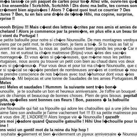
 m�a laiss� ce joli paquet de cartes pour toi� Allez vite, ouvre-les qu
s lise ensemble ! Scrtchhh, Scrtchhh ! Dis donc ma belle, tes cornes son
cr�ment bien aiguis�es ! Alors ? C�est quoi tout ce courrier ? Des
ctures ? Ben, tu en fais une dr�le de t�te� Hihi, ma copine, surprise,
rprise !!
oooh Brijou !!! Mais c�est des lettres �crites par nos amis et amies de
cheland ! Alors je commence par la premi�re, en plus elle a un beau t
i vient du Portugal !
e petite bafouille pour notre si ch�re Nounouille. De mes montagnes verdoya
 viens par ce petit mot, te dire combien, je tiens a toi�. Si tu nous as fait si
uvent rire aux larmes, tu nous as
parfois ouvert bien grands les yeux� Car 
 rien...toi et surtout ta ch�re maitresse (Brijou) vous �tes des sacr�s
rsonnages�. Et vous �tes si g�n�reuses, que m�me nous les petites
rtugaises, nous avons pu trouver un petit coin bien au chaud dans vos deux
urs si g�n�reux�. Pour vous deux et pour toi ma ch�re Nounouille, que 
ur si sp�cial se r�p�te pendant de nombreuses ann�es et continue � nou
ire prendre conscience de nos b�tises avec tout l�humour dont vous �tes
pables�. Mil beijocas et une tonne de Saudades de tes amies Portugaises.
R
 Meles
rci Meles et saudades ! Hummm
la suivante sent tr�s bon�
unouille,
je te souhaite un bon et heureux anniversaire. Je t'offre un bouquet
eurs de champs et beaucoup de bonnes choses. Plein de gros bisous.
pepita
pita, qu�elles sont bonnes ces fleurs ! Bon, passons � la bafouille
ivante�
une Nounouille qui fait sa fripouille qui adore les chatouilles qui a une jolie boui
 aime faire son andouille je l'aime vachement fort !!! Et sa petite maitresse po
ut vous dire JE L'ADORE!!! Alors longue vie � Nounouille
! qazedfr
ors moi j�adore quand Qazouille gatouille ! Hihi Une l�chouille pour l
ine !
ens voici un gentil mot de la reine du hip hop !
 souhaite �galement et bien �videmment un joyeux anniversaire � Nounouil