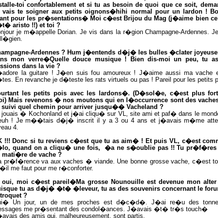
stalle-toi confortablement et si tu as besoin de quoi que ce soit, dema
 vais te soigner aux petits oignons�hihi normal pour un lardon ! B
ant pour les pr�sentations� Moi c�est Brijou du Mag (j�aime bien ce 
t� aristo !!) et toi ?
njour je m�appelle Dorian. Je vis dans la r�gion Champagne-Ardennes. Je
ll�gien.
ampagne-Ardennes ? Hum j�entends d�j� les bulles �clater joyeus
ns mon verre�Quelle douce musique ! Bien dis-moi un peu, tu a
ssions dans la vie ?
adore la guitare ! J�en suis fou amoureux ! J�aime aussi ma vache e
tes. En revanche je d�teste les rats virtuels ou pas ! Pareil pour les petits p
urtant les petits pois avec les lardons�. (D�sol�e, c�est plus for
i) Mais revenons � nos moutons qui en l�occurrence sont des vaches
 suivi quel chemin pour arriver jusqu�� Vacheland ?
 jouais � Kochonland et j�ai cliqu� sur VL, site ami et paf� dans le mond
uh ! Je m��tais d�j� inscrit il y a 3 ou 4 ans et j�avais m�me attei
veau 4.
 !!! Donc si tu reviens c�est que tu as aim� ! Et puis VL, c�est com
lo, quand on a cliqu� une fois,
�a ne s�oublie pas !! Tu pr�f�res
 mati�re de vache ?
 pr�f�rence va aux vaches � viande. Une bonne grosse vache, c�est to
�il me faut pour me r�conforter.
 oui, moi c�est pareil�Ma grosse Nounouille est devenue mon alter
isque tu as d�j� �t� �leveur, tu as des souvenirs concernant le for
 troquet ?
i� Un jour, un de mes proches est d�c�d�. J�ai re�u des tonn
ssages me pr�sentant des condol�ances. J�avais �t� tr�s touch�
avais des amis qui, malheureusement, sont partis.