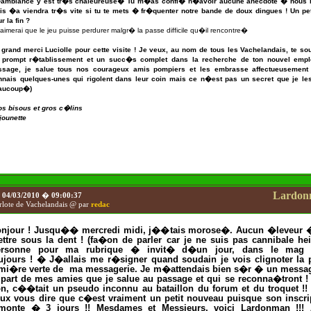
ambiance y est tr�s chaleureuse� Tu m�as confi� n�avoir aucune anecdote � nous r
is �a viendra tr�s vite si tu te mets � fr�quenter notre bande de doux dingues ! Un pet
r la fin ?
imerai que le jeu puisse perdurer malgr� la passe difficile qu�il rencontre�
 grand merci Luciolle pour cette visite ! Je veux, au nom de tous les Vachelandais, te sou
 prompt r�tablissement et un succ�s complet dans la recherche de ton nouvel empl
ssage, je salue tous nos courageux amis pompiers et les embrasse affectueusement
nnais quelques-unes qui rigolent dans leur coin mais ce n�est pas un secret que je le
aucoup�)
os bisous et gros c�lins
jounette
Lardon
e
04/03/2010
�
09:00:37
rlote de Vachelandais @ par
redac
njour ! Jusqu�� mercredi midi, j��tais morose�. Aucun �leveur
ttre sous la dent ! (fa�on de parler car je ne suis pas cannibale hei
ersonne pour ma rubrique � invit� d�un jour, dans le mag 
ujours ! � J�allais me r�signer quand soudain je vois clignoter la p
mi�re verte de
ma messagerie. Je m�attendais bien s�r � un messa
 part de mes amies que je salue au passage et qui se reconna�tront !
n, c��tait un pseudo inconnu au bataillon du forum et du troquet !! 
ux vous dire que c�est vraiment un petit nouveau puisque son inscri
monte � 3 jours !! Mesdames et Messieurs, voici Lardonman !!! 