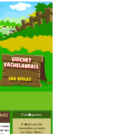
le82
Cat�gories
Il �tait une fois
e vous
Journaliste en herbe
nd les
Les Plans Mheu !