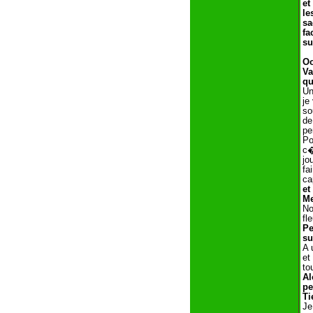
et
le
sa
fa
su
Oo
Va
qu
Un
je
so
de
pe
Po
c�
jo
fa
ca
et
Me
No
fl
Pe
su
A 
et
to
Al
pe
Ti
Je