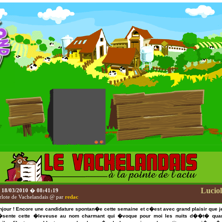
Luciol
e
18/03/2010
�
08:41:19
rlote de Vachelandais @ par
redac
njour ! Encore une candidature spontan�e cette semaine et c�est avec grand plaisir que j
�sente cette �leveuse au nom charmant qui �voque pour moi les nuits d��t� qua