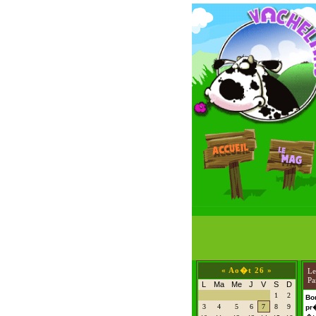
«
Ao�t 26
»
L
Pa
L
Ma
Me
J
V
S
D
1
2
Bo
3
4
5
6
7
8
9
pr