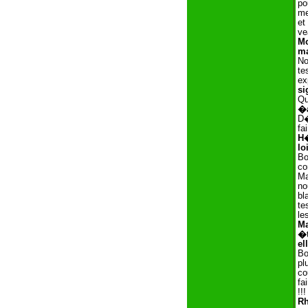
po
me
et
v
Mo
ma
No
te
ex
si
Qu
�
D�
fai
H�
lo
Bo
co
Ma
no
bl
te
le
Ma
�t
el
Bo
pl
co
fa
!!
Rh