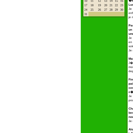
�t
10
11
12
13
14
15
16
Luc
17
18
19
20
21
22
23
Je
24
25
26
27
28
29
30
enf
31
je 
Pa
un 
un
Je 
en 
sole
Je 
Ma
J�
moi
de
Fi
pa
ce
c�
Je
pro
Ch
be
no
Je 
Al