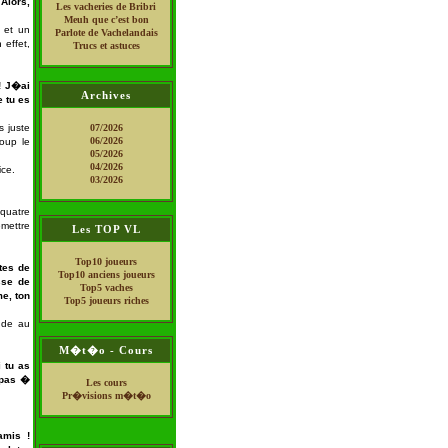
Alors,
Les vacheries de Bribri
Meuh que c’est bon
 et un
Parlote de Vachelandais
 effet,
Trucs et astuces
! J�ai
Archives
e tu es
s juste
07/2026
06/2026
coup le
05/2026
04/2026
ice.
03/2026
 quatre
emettre
Les TOP VL
Top10 joueurs
tes de
Top10 anciens joueurs
sse de
Top5 vaches
e, ton
Top5 joueurs riches
nde au
M�t�o - Cours
 tu as
 pas �
Les cours
Pr�visions m�t�o
amis !