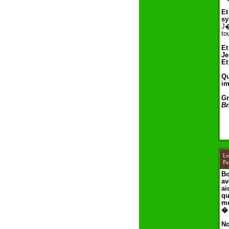
Et
sy
J�
to
Et
Je
Et
Qu
im
Gr
Br
L
Pa
Bo
av
ai
qu
mo
� 
No