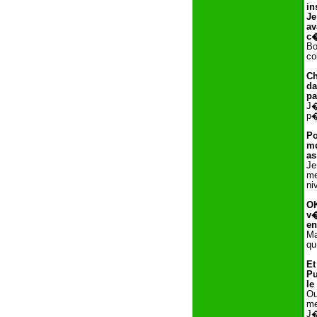
in
Je
av
c�
Bo
co
Ch
da
pa
J�
p�
Po
mo
as
Je
me
ni
OK
v�
en
Ma
qu
Et
Pu
le
Ou
me
J�