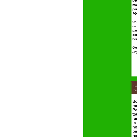
L�
ma
pou
J�a
Un
un
pa
co
be
Gr
Bri
L
Pa
Bo
me
P
to
lu
la
no
pe
re