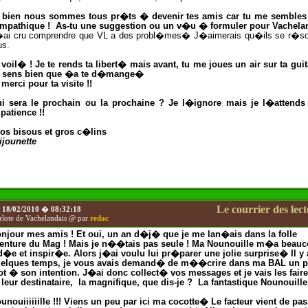
 bien nous sommes tous pr�ts � devenir tes amis car tu me sembles
mpathique !
As-tu une suggestion ou un v�u � formuler pour Vachela
ai cru comprendre que VL a des probl�mes� J�aimerais qu�ils se r�so
us.
 voil� ! Je te rends ta libert� mais avant, tu me joues un air sur ta guit
 sens bien que �a te d�mange�
 merci pour ta visite !!
i sera le prochain ou la prochaine ? Je l�ignore mais je l�attends
patience !!
os bisous et gros c�lins
ijounette
Le courrier des lec
e
18/02/2010
�
08:32:18
rlote de Vachelandais @ par
redac
njour mes amis ! Et oui, un an d�j� que je me lan�ais dans la folle
enture du Mag ! Mais je n��tais pas seule ! Ma Nounouille m�a beau
d�e et inspir�e. Alors j�ai voulu lui pr�parer une jolie surprise� Il y 
elques temps, je vous avais demand� de m��crire dans ma BAL un pe
t � son intention. J�ai donc collect� vos messages et je vais les faire 
leur destinataire,
la magnifique, que dis-je ?
La fantastique Nounouille 
unouiiiiiille !!! Viens un peu par ici ma cocotte� Le facteur vient de pas