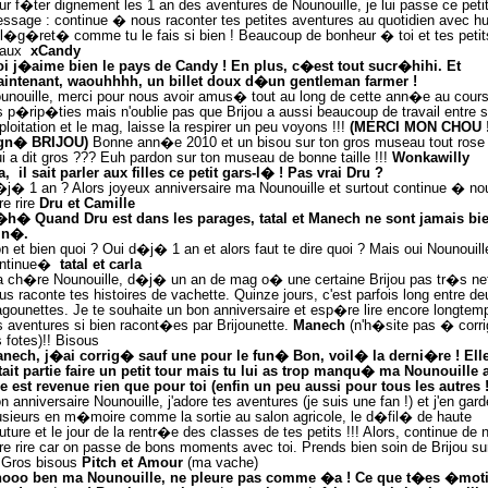
ur f�ter dignement les 1 an des aventures de Nounouille, je lui passe ce peti
ssage : continue � nous raconter tes petites aventures au quotidien avec h
 l�g�ret� comme tu le fais si bien ! Beaucoup de bonheur � toi et tes petit
eaux
xCandy
i j�aime bien le pays de Candy ! En plus, c�est tout sucr�hihi. Et
intenant, waouhhhh, un billet doux d�un gentleman farmer !
unouille, merci pour nous avoir amus� tout au long de cette ann�e au cour
s p�rip�ties mais n'oublie pas que Brijou a aussi beaucoup de travail entre 
ploitation et le mag, laisse la respirer un peu voyons !!!
(MERCI MON CHOU 
gn� BRIJOU)
Bonne ann�e 2010 et un bisou sur ton gros museau tout rose 
i a dit gros ??? Euh pardon sur ton museau de bonne taille !!!
Wonkawilly
a,
il sait parler aux filles ce petit gars-l� ! Pas vrai Dru ?
j� 1 an ? Alors joyeux anniversaire ma Nounouille et surtout continue � no
re rire
Dru et Camille
h� Quand Dru est dans les parages, tatal et Manech ne sont jamais bi
in�.
n et bien quoi ? Oui d�j� 1 an et alors faut te dire quoi ? Mais oui Nounouill
ntinue�
tatal et carla
 ch�re Nounouille, d�j� un an de mag o� une certaine Brijou pas tr�s ne
us raconte tes histoires de vachette. Quinze jours, c'est parfois long entre de
agounettes. Je te souhaite un bon anniversaire et esp�re lire encore longtem
s aventures si bien racont�es par Brijounette.
Manech
(n'h�site pas � corri
s fotes)!! Bisous
nech, j�ai corrig� sauf une pour le fun� Bon, voil� la derni�re ! Ell
ait partie faire un petit tour mais tu lui as trop manqu� ma Nounouille 
le est revenue rien que pour toi (enfin un peu aussi pour tous les autres !
n anniversaire Nounouille, j'adore tes aventures (je suis une fan !) et j'en gard
usieurs en m�moire comme la sortie au salon agricole, le d�fil� de haute
uture et le jour de la rentr�e des classes de tes petits !!! Alors, continue de 
ire rire car on passe de bons moments avec toi. Prends bien soin de Brijou su
! Gros bisous
Pitch et Amour
(ma vache)
ooo ben ma Nounouille, ne pleure pas comme �a ! Ce que t�es �moti