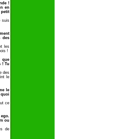
nde !
on en
petit
 suis
ement
s des
t les
ois !
t que
 ! Tu
e des
nt le
me le
 quoi
ut ce
 ego.
um ou
es de