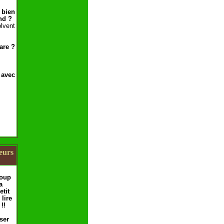
 bien
nd ?
lvent
are ?
 avec
teurs
coup
a
tit
lire
!!
ser