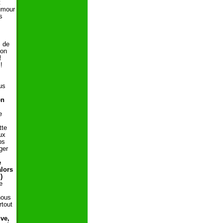
t
umour
s
s de
son
!
!
us
en
e
tte
ux
ps
ger
e
alors
)
e
nous
rtout
ve,