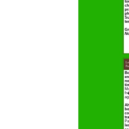
to
ch
pr
ph
Su
te
Gr
No
L
Pa
Bo
en
no
ti
Mo
fr
ag
Ah
bo
co
tr
Pa
le