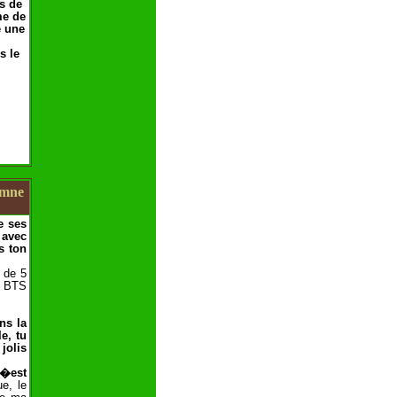
es de
me de
e une
s le
amne
e ses
 avec
s ton
r de 5
n BTS
ns la
e, tu
jolis
c�est
e, le