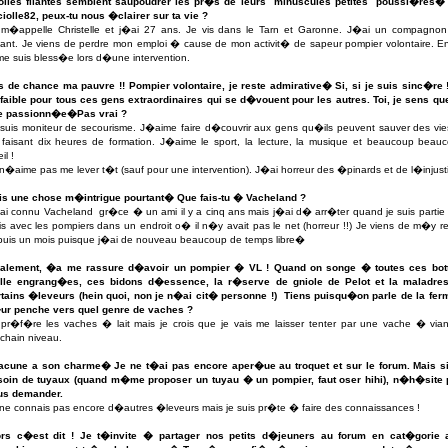
oiles filantes semblent saupoudrer les pr�s de leurs
minuscules petites
poussi�res� 
iolle82, peux-tu nous �clairer sur ta vie ?
 m�appelle Christelle et j�ai 27 ans. Je vis dans le Tarn et Garonne. J�ai un compagnon
ant. Je viens de perdre mon emploi � cause de mon activit� de sapeur pompier volontaire. En
me suis bless�e lors d�une intervention.
s de chance ma pauvre !! Pompier volontaire, je reste admirative� Si, si je suis sinc�re 
faible pour tous ces gens extraordinaires qui se d�vouent pour les autres. Toi, je sens qu
e passionn�e�Pas vrai ?
suis moniteur de secourisme. J�aime faire d�couvrir aux gens qu�ils peuvent sauver des vie
faisant dix heures de formation. J�aime le sport, la lecture, la musique et beaucoup beau
il !
n�aime pas me lever t�t (sauf pour une intervention). J�ai horreur des �pinards et de l�injust
is une chose m�intrigue pourtant� Que fais-tu � Vacheland ?
ai connu Vacheland
gr�ce � un ami il y a cinq ans mais j�ai d� arr�ter quand je suis partie
s avec les pompiers dans un endroit o� il n�y avait pas le net (horreur !!) Je viens de m�y r
puis un mois puisque j�ai de nouveau beaucoup de temps libre�
nalement, �a me rassure d�avoir un pompier � VL ! Quand on songe � toutes ces bot
ille engrang�es, ces bidons d�essence, la r�serve de gniole de Pelot et la maladre
rtains �leveurs (hein quoi, non je n�ai cit� personne !)
Tiens puisqu�on parle de la ferm
ur penche vers quel genre de vaches ?
 pr�f�re les vaches � lait mais je crois que je vais me laisser tenter par une vache � via
chain niveau.
acune a son charme� Je ne t�ai pas encore aper�ue au troquet et sur le forum. Mais si
soin de tuyaux (quand m�me proposer un tuyau � un pompier, faut oser hihi), n�h�site
us demander.
ne connais pas encore d�autres �leveurs mais je suis pr�te � faire des connaissances !
ors c�est dit ! Je t�invite � partager nos petits d�jeuners au forum en cat�gorie 