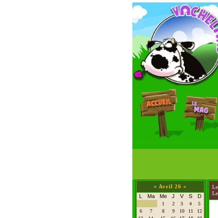
«
Avril 26
»
L
Le
L
Ma
Me
J
V
S
D
1
2
3
4
5
6
7
8
9
10
11
12