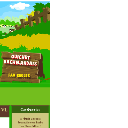
e VL
Cat�gories
Il �tait une fois
Journaliste en herbe
Les Plans Mheu !