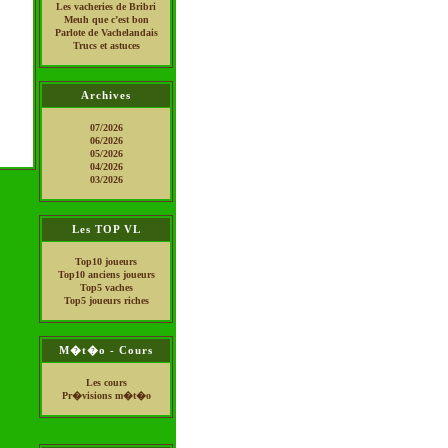
Les vacheries de Bribri
Meuh que c’est bon
Parlote de Vachelandais
Trucs et astuces
Archives
07/2026
06/2026
05/2026
04/2026
03/2026
Les TOP VL
Top10 joueurs
Top10 anciens joueurs
Top5 vaches
Top5 joueurs riches
M�t�o - Cours
Les cours
Pr�visions m�t�o