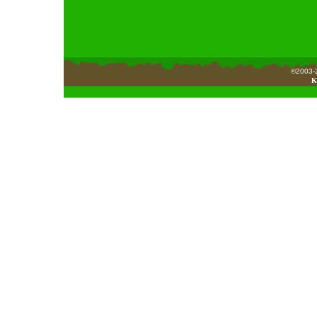
©2003-2
K