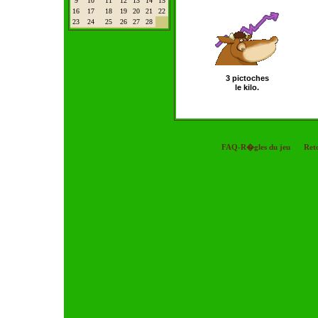
9
10
11
12
13
14
15
16
17
18
19
20
21
22
23
24
25
26
27
28
3 pictoches
le kilo.
FAQ-R�gles du jeu
Ret