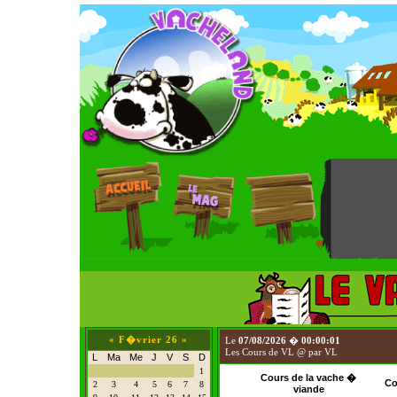
«
F�vrier 26
»
Le
07/08/2026
�
00:00:01
Les Cours de VL @ par VL
L
Ma
Me
J
V
S
D
1
Cours de la vache �
Co
2
3
4
5
6
7
8
viande