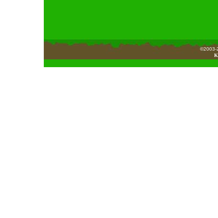
©2003-2
K