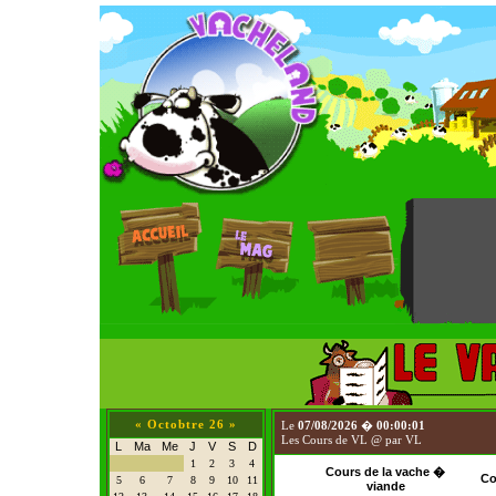
«
Octobtre 26
»
Le
07/08/2026
�
00:00:01
Les Cours de VL @ par VL
L
Ma
Me
J
V
S
D
1
2
3
4
Cours de la vache �
Co
5
6
7
8
9
10
11
viande