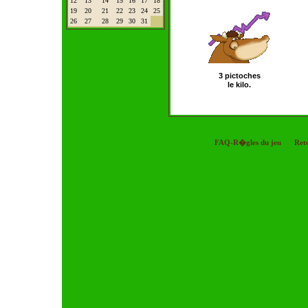
12
13
14
15
16
17
18
19
20
21
22
23
24
25
26
27
28
29
30
31
3 pictoches
le kilo.
FAQ-R�gles du jeu
Ret