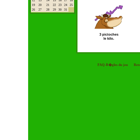
12
13
14
15
16
17
18
19
20
21
22
23
24
25
26
27
28
29
30
31
3 pictoches
le kilo.
FAQ-R�gles du jeu
Ret