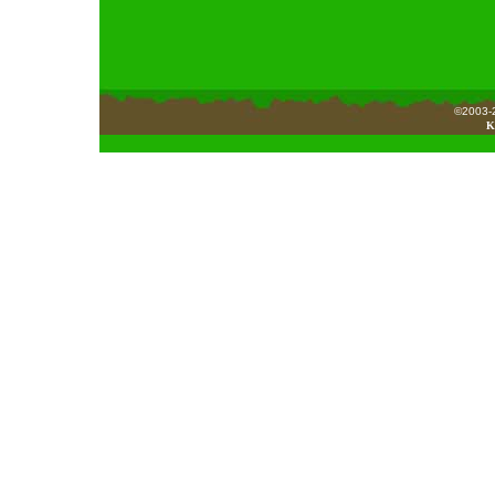
©2003-2
K