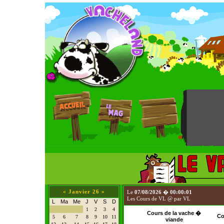
«
Janvier 26
»
Le
07/08/2026
�
00:00:01
Les Cours de VL @ par VL
L
Ma
Me
J
V
S
D
1
2
3
4
Cours de la vache �
Co
5
6
7
8
9
10
11
viande