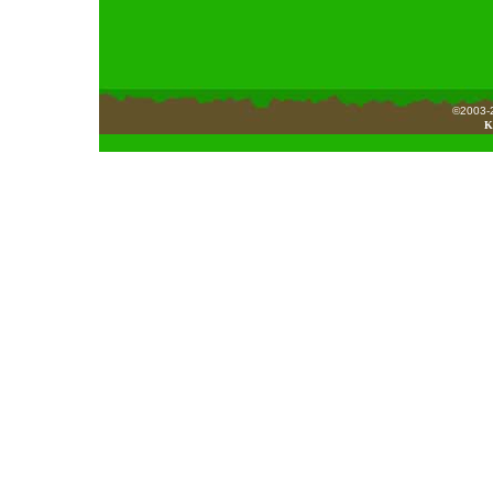
©2003-2
K