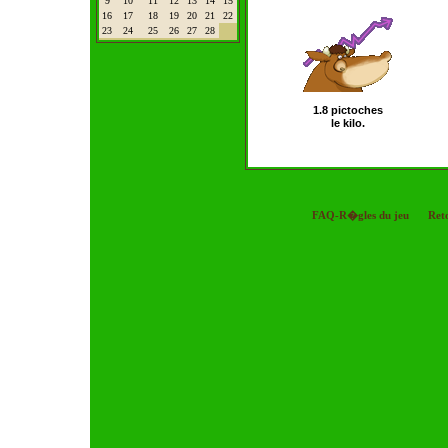
9
10
11
12
13
14
15
16
17
18
19
20
21
22
23
24
25
26
27
28
1.8 pictoches
le kilo.
FAQ-R�gles du jeu
Ret