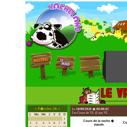
«
F�vrier 26
»
Le
10/08/2026
�
00:00:01
Les Cours de VL @ par VL
L
Ma
Me
J
V
S
D
1
Cours de la vache �
Co
2
3
4
5
6
7
8
viande