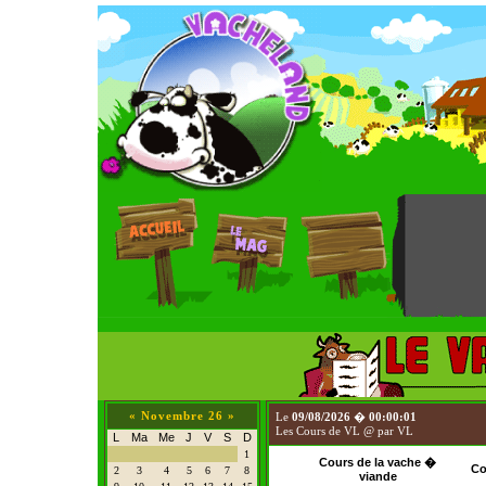
«
Novembre 26
»
Le
09/08/2026
�
00:00:01
Les Cours de VL @ par VL
L
Ma
Me
J
V
S
D
1
Cours de la vache �
Co
2
3
4
5
6
7
8
viande