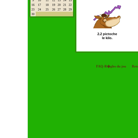
9
10
11
12
13
14
15
16
17
18
19
20
21
22
23
24
25
26
27
28
29
30
2.2 pictoche
le kilo.
FAQ-R�gles du jeu
Ret