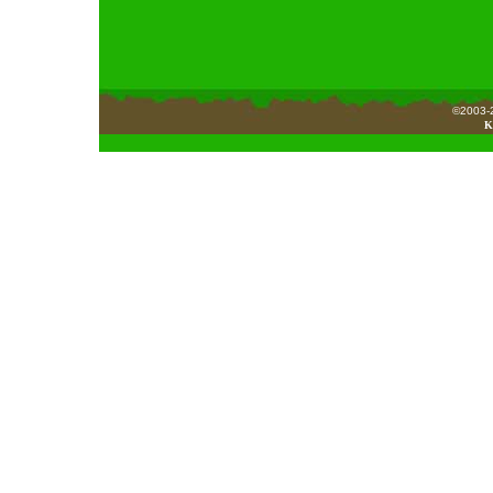
©2003-2
K