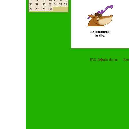
13
14
15
16
17
18
19
20
21
22
23
24
25
26
27
28
29
30
1.8 pictoches
le kilo.
FAQ-R�gles du jeu
Ret