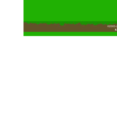
©2003-2
K