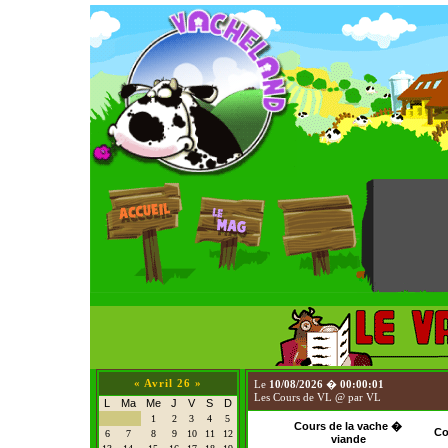
«
Avril 26
»
Le
10/08/2026
�
00:00:01
Les Cours de VL @ par VL
L
Ma
Me
J
V
S
D
1
2
3
4
5
Cours de la vache �
Co
6
7
8
9
10
11
12
viande